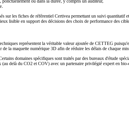
ers, ponctuellement ou dans la durée, y compris un auditeur,
e.
sés sur les fiches de référentiel Certivea permettant un suivi quantitatif
lieux lisible en support des décisions des choix de performance des cible
 techniques représentent la véritable valeur ajoutée de CETTEG puisqu'ell
 de la maquette numérique 3D afin de réduire les délais de chaque missi
ertains domaines spécifiques sont traités par des bureaux d'étude spéci
iaux (au delà du CO2 et COV) avec un partenaire privilégié expert en bio